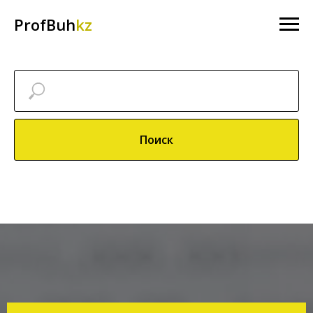
ProfBuh
kz
Поиск