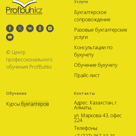
Услуги
Бухгалтерское
сопровождение
Разовые бухгалтерские
услуги
Консультации по
© Центр
бухучету
профессионального
Обучение бухучету
обучения ProfBuhkz
Прайс-лист
Обучение
Контакты
Адрес: Казахстан, г.
Курсы
бухгалтеров
Алматы,
ул. Маркова 43, офис
224.
Телефоны: